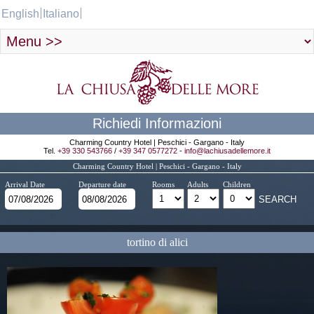
English
Italiano
Richiedi Informazioni
Charming Country Hotel | Peschici - Gargano - Italy
Tel.
+39 330 543766
/
+39 347 0577272
-
info@lachiusadellemore.it
Charming Country Hotel | Peschici - Gargano - Italy
Arrival Date
Departure date
Rooms
Adults
Children
tortino di alici