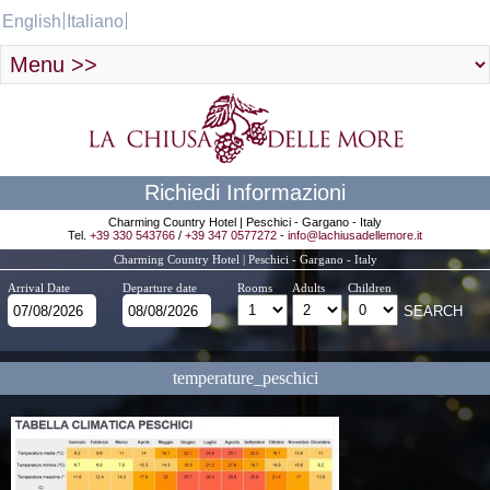
English
Italiano
Richiedi Informazioni
Charming Country Hotel | Peschici - Gargano - Italy
Tel.
+39 330 543766
/
+39 347 0577272
-
info@lachiusadellemore.it
Charming Country Hotel | Peschici - Gargano - Italy
Arrival Date
Departure date
Rooms
Adults
Children
temperature_peschici