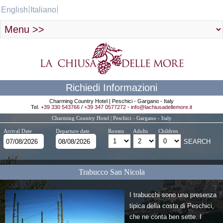
English
Italiano
Richiedi Informazioni
Charming Country Hotel | Peschici - Gargano - Italy
Tel.
+39 330 543766
/
+39 347 0577272
-
info@lachiusadellemore.it
Charming Country Hotel | Peschici - Gargano - Italy
Arrival Date
Departure date
Rooms
Adults
Children
Trabucco San Nicola
I trabucchi sono una presenza
tipica della costa di Peschici,
che ne conta ben sette. I