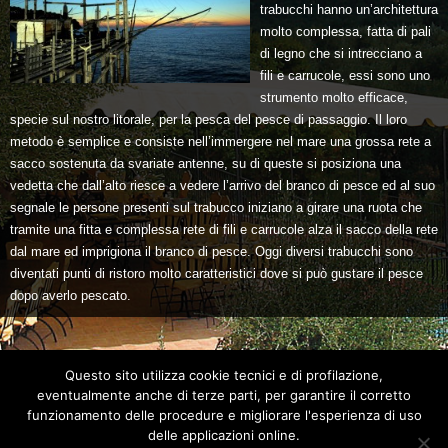
trabucchi hanno un’architettura
molto complessa, fatta di pali
di legno che si intrecciano a
fili e carrucole, essi sono uno
strumento molto efficace,
specie sul nostro litorale, per la pesca del pesce di passaggio. Il loro
metodo è semplice e consiste nell’immergere nel mare una grossa rete a
sacco sostenuta da svariate antenne, su di queste si posiziona una
vedetta che dall’alto riesce a vedere l’arrivo del branco di pesce ed al suo
segnale le persone presenti sul trabucco iniziano a girare una ruota che
tramite una fitta e complessa rete di fili e carrucole alza il sacco della rete
dal mare ed imprigiona il branco di pesce. Oggi diversi trabucchi sono
diventati punti di ristoro molto caratteristici dove si può gustare il pesce
dopo averlo pescato.
Questo sito utilizza cookie tecnici e di profilazione,
eventualmente anche di terze parti, per garantire il corretto
funzionamento delle procedure e migliorare l'esperienza di uso
delle applicazioni online.