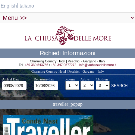
English
Italiano
Richiedi Informazioni
Charming Country Hotel | Peschici - Gargano - Italy
Tel.
+39 330 543766
/
+39 347 0577272
-
info@lachiusadellemore.it
Charming Country Hotel | Peschici - Gargano - Italy
Arrival Date
Departure date
Rooms
Adults
Children
traveller_popup