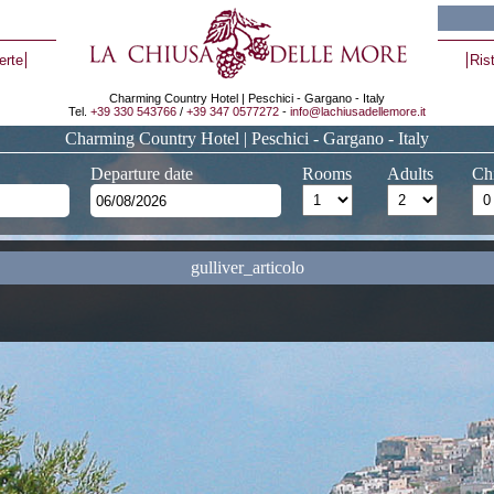
erte
Ris
Charming Country Hotel | Peschici - Gargano - Italy
Tel.
+39 330 543766
/
+39 347 0577272
-
info@lachiusadellemore.it
Charming Country Hotel | Peschici - Gargano - Italy
Departure date
Rooms
Adults
Ch
gulliver_articolo