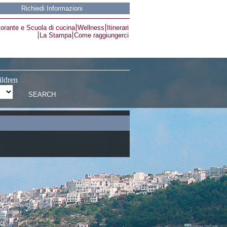
Richiedi Informazioni
torante e Scuola di cucina
Wellness
Itinerari
La Stampa
Come raggiungerci
ildren