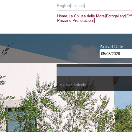
English
Italiano
Home
La Chiusa delle More
Fotogallery
Off
Prezzi e Prenotazioni
Arrival Date
gulliver_articolo