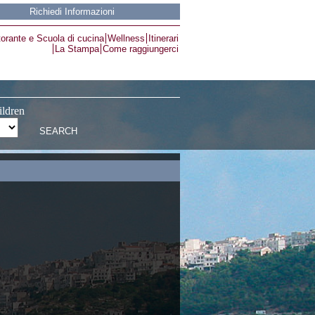
Richiedi Informazioni
torante e Scuola di cucina
Wellness
Itinerari
La Stampa
Come raggiungerci
ildren