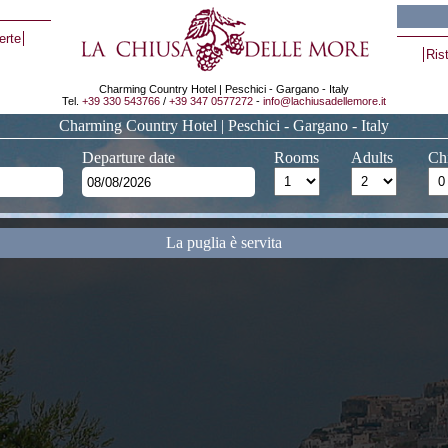
erte
Ris
Charming Country Hotel | Peschici - Gargano - Italy
Tel.
+39 330 543766
/
+39 347 0577272
-
info@lachiusadellemore.it
Charming Country Hotel | Peschici - Gargano - Italy
Departure date
Rooms
Adults
Ch
La puglia è servita